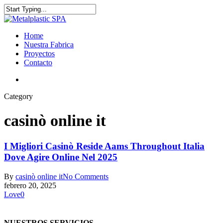
Home
Nuestra Fabrica
Proyectos
Contacto
Category
casinò online it
I Migliori Casinò Reside Aams Throughout Italia
Dove Agire Online Nel 2025
By
casinò online it
No Comments
febrero 20, 2025
Love
0
NUESTROS SERVICIOS