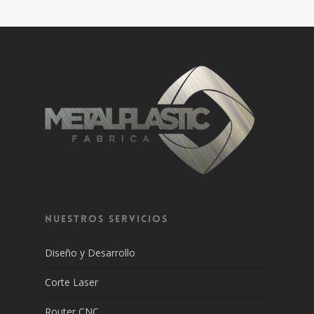
NUESTROS SERVICIOS
Diseño y Desarrollo
Corte Laser
Router CNC