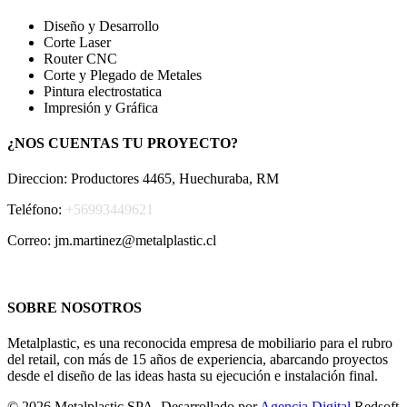
Diseño y Desarrollo
Corte Laser
Router CNC
Corte y Plegado de Metales
Pintura electrostatica
Impresión y Gráfica
¿NOS CUENTAS TU PROYECTO?
Direccion: Productores 4465, Huechuraba, RM
Teléfono:
+56993449621
Correo: jm.martinez@metalplastic.cl
SOBRE NOSOTROS
Metalplastic, es una reconocida empresa de mobiliario para el rubro
del retail, con más de 15 años de experiencia, abarcando proyectos
desde el diseño de las ideas hasta su ejecución e instalación final.
© 2026 Metalplastic SPA. Desarrollado por
Agencia Digital
Redsoft