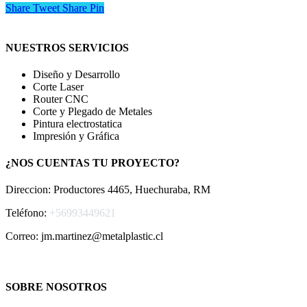
Share
Tweet
Share
Pin
NUESTROS SERVICIOS
Diseño y Desarrollo
Corte Laser
Router CNC
Corte y Plegado de Metales
Pintura electrostatica
Impresión y Gráfica
¿NOS CUENTAS TU PROYECTO?
Direccion: Productores 4465, Huechuraba, RM
Teléfono:
+56993449621
Correo: jm.martinez@metalplastic.cl
SOBRE NOSOTROS