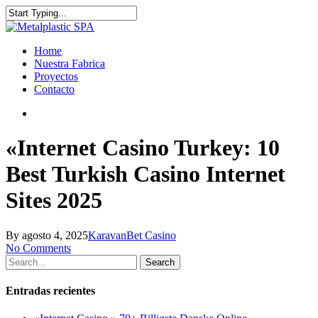
Home
Nuestra Fabrica
Proyectos
Contacto
«Internet Casino Turkey: 10
Best Turkish Casino Internet
Sites 2025
By
agosto 4, 2025
KaravanBet Casino
No Comments
Search
Entradas recientes