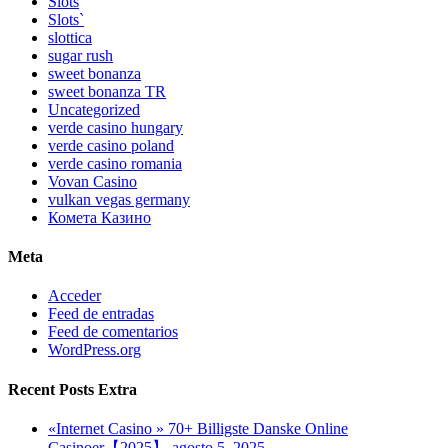
Slots
Slots`
slottica
sugar rush
sweet bonanza
sweet bonanza TR
Uncategorized
verde casino hungary
verde casino poland
verde casino romania
Vovan Casino
vulkan vegas germany
Комета Казино
Meta
Acceder
Feed de entradas
Feed de comentarios
WordPress.org
Recent Posts Extra
«Internet Casino » 70+ Billigste Danske Online
Casinoer【2025】
agosto 5, 2025