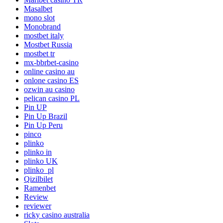
Masalbet
mono slot
Monobrand
mostbet italy
Mostbet Russia
mostbet tr
mx-bbrbet-casino
online casino au
onlone casino ES
ozwin au casino
pelican casino PL
Pin UP
Pin Up Brazil
Pin Up Peru
pinco
plinko
plinko in
plinko UK
plinko_pl
Qizilbilet
Ramenbet
Review
reviewer
ricky casino australia