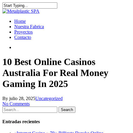
Home
Nuestra Fabrica
Proyectos
Contacto
10 Best Online Casinos
Australia For Real Money
Gaming In 2025
By
julio 28, 2025
Uncategorized
No Comments
Search
Entradas recientes