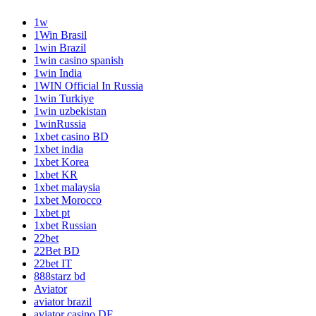
1w
1Win Brasil
1win Brazil
1win casino spanish
1win India
1WIN Official In Russia
1win Turkiye
1win uzbekistan
1winRussia
1xbet casino BD
1xbet india
1xbet Korea
1xbet KR
1xbet malaysia
1xbet Morocco
1xbet pt
1xbet Russian
22bet
22Bet BD
22bet IT
888starz bd
Aviator
aviator brazil
aviator casino DE