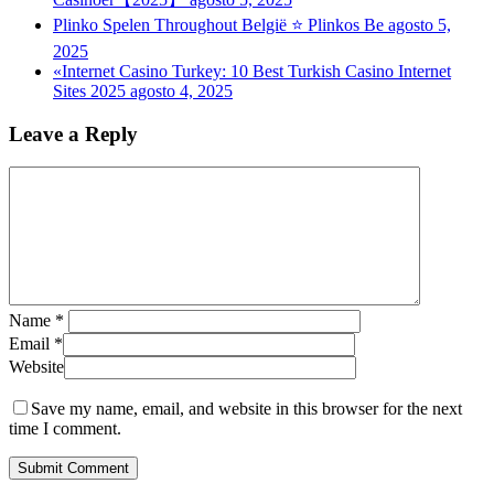
Plinko Spelen Throughout België ⭐ Plinkos Be
agosto 5,
2025
«Internet Casino Turkey: 10 Best Turkish Casino Internet
Sites 2025
agosto 4, 2025
Leave a Reply
Name
*
Email
*
Website
Save my name, email, and website in this browser for the next
time I comment.