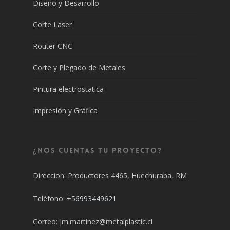
Diseño y Desarrollo
Corte Laser
Router CNC
Corte y Plegado de Metales
Pintura electrostatica
Impresión y Gráfica
¿NOS CUENTAS TU PROYECTO?
Direccion: Productores 4465, Huechuraba, RM
Teléfono:
+56993449621
Correo: jm.martinez@metalplastic.cl