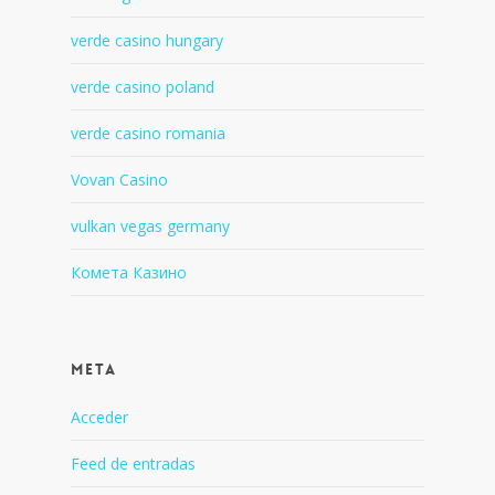
verde casino hungary
verde casino poland
verde casino romania
Vovan Casino
vulkan vegas germany
Комета Казино
Meta
Acceder
Feed de entradas