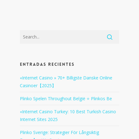
Entradas recientes
«Internet Casino » 70+ Billigste Danske Online
Casinoer【2025】
Plinko Spelen Throughout België ⭐ Plinkos Be
«Internet Casino Turkey: 10 Best Turkish Casino
Internet Sites 2025
Plinko Sverige: Strategier För Långsiktig