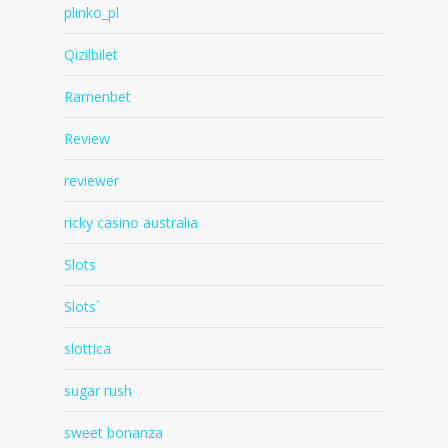
plinko_pl
Qizilbilet
Ramenbet
Review
reviewer
ricky casino australia
Slots
Slots`
slottica
sugar rush
sweet bonanza