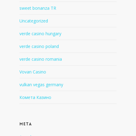
sweet bonanza TR
Uncategorized
verde casino hungary
verde casino poland
verde casino romania
Vovan Casino
vulkan vegas germany
Комета Казино
Meta