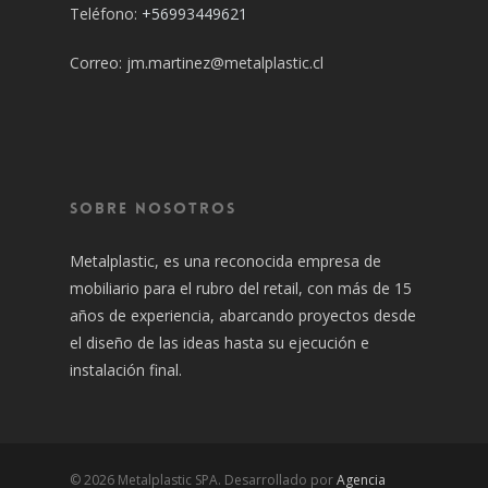
Teléfono:
+56993449621
Correo: jm.martinez@metalplastic.cl
SOBRE NOSOTROS
Metalplastic, es una reconocida empresa de
mobiliario para el rubro del retail, con más de 15
años de experiencia, abarcando proyectos desde
el diseño de las ideas hasta su ejecución e
instalación final.
© 2026 Metalplastic SPA. Desarrollado por
Agencia