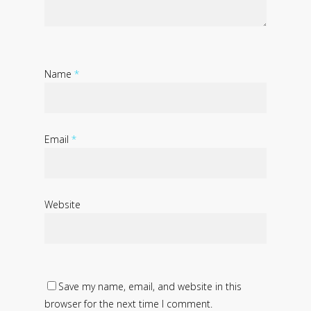
Name
*
Email
*
Website
Save my name, email, and website in this
browser for the next time I comment.