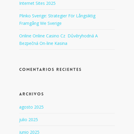
Internet Sites 2025
Plinko Sverige: Strategier För Långsiktig
Framgång We Sverige
Online Online Casino Cz ︎ Důvěryhodná A
Bezpečná On-line Kasina
Comentarios recientes
Archivos
agosto 2025
julio 2025
junio 2025