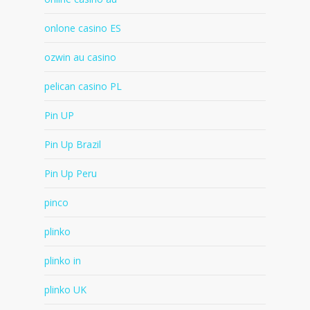
onlone casino ES
ozwin au casino
pelican casino PL
Pin UP
Pin Up Brazil
Pin Up Peru
pinco
plinko
plinko in
plinko UK