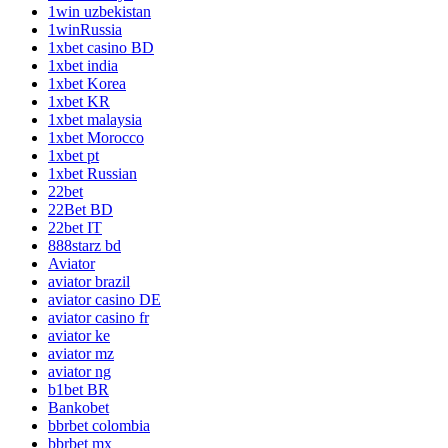
1win uzbekistan
1winRussia
1xbet casino BD
1xbet india
1xbet Korea
1xbet KR
1xbet malaysia
1xbet Morocco
1xbet pt
1xbet Russian
22bet
22Bet BD
22bet IT
888starz bd
Aviator
aviator brazil
aviator casino DE
aviator casino fr
aviator ke
aviator mz
aviator ng
b1bet BR
Bankobet
bbrbet colombia
bbrbet mx