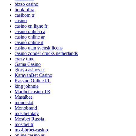
bizzo casino
book of ra
casibom tr
casino
casino en ligne fr
casino onlina ca
casino online ar
casinò online it
casino utan svensk licens
casino zonder crucks netherlands
crazy time
Gama Casino
glory-casinos tr
KaravanBet Casino
Kasyno Online PL
king johnnie
Maribet casino TR
Masalbet
mono slot
Monobrand
mostbet italy
Mostbet Russia
mostbet tr
mx-bbrbet-casino
online casino au