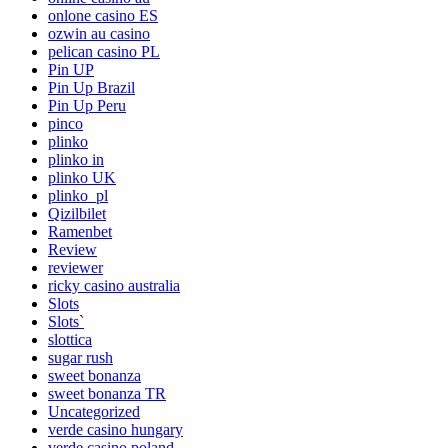
onlone casino ES
ozwin au casino
pelican casino PL
Pin UP
Pin Up Brazil
Pin Up Peru
pinco
plinko
plinko in
plinko UK
plinko_pl
Qizilbilet
Ramenbet
Review
reviewer
ricky casino australia
Slots
Slots`
slottica
sugar rush
sweet bonanza
sweet bonanza TR
Uncategorized
verde casino hungary
verde casino poland