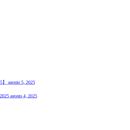
025】
agosto 5, 2025
 2025
agosto 4, 2025