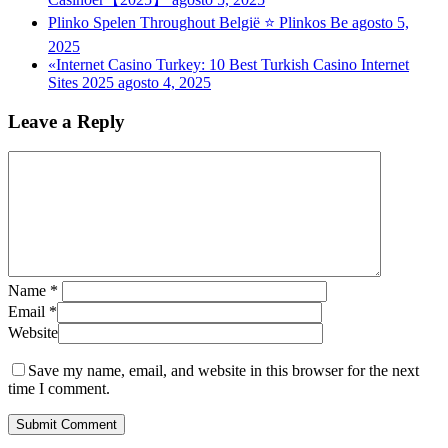
Plinko Spelen Throughout België ⭐ Plinkos Be
agosto 5,
2025
«Internet Casino Turkey: 10 Best Turkish Casino Internet
Sites 2025
agosto 4, 2025
Leave a Reply
Name
*
Email
*
Website
Save my name, email, and website in this browser for the next
time I comment.