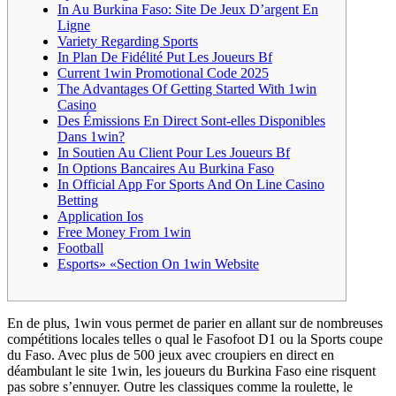
In Au Burkina Faso: Site De Jeux D’argent En
Ligne
Variety Regarding Sports
In Plan De Fidélité Put Les Joueurs Bf
Current 1win Promotional Code 2025
The Advantages Of Getting Started With 1win
Casino
Des Émissions En Direct Sont-elles Disponibles
Dans 1win?
In Soutien Au Client Pour Les Joueurs Bf
In Options Bancaires Au Burkina Faso
In Official App For Sports And On Line Casino
Betting
Application Ios
Free Money From 1win
Football
Esports» «Section On 1win Website
En de plus, 1win vous permet de parier en allant sur de nombreuses
compétitions locales telles o qual le Fasofoot D1 ou la Sports coupe
du Faso. Avec plus de 500 jeux avec croupiers en direct en
déambulant le site 1win, les joueurs du Burkina Faso eine risquent
pas sobre s’ennuyer. Outre les classiques comme la roulette, le