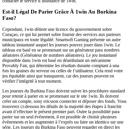
contacter le service d’assistance de 1win.
Est-il Légal De Parier Grâce À 1win Au Burkina
Faso?
Cependant, 1win détient une licence du gouvernement sobre
Curaçao, ce qui lui permet sobre fournir des services aux parieurs
municipaux en toute légalité. Smartsoft Gaming présente un autre
tableau instantané auquel les joueurs pouvez jouer dans 1win. Le
tableau est basé en se promenant sur un générateur para nombres
aléatoires (Générateur de nombres aléatoires). Le jeu instantané
disponible dans 1win est basé en déambulant un mécanisme
Provably Fair, qui détermine les résultats durante comptant à una
fois les graines du serveur ou celles de l’utilisateur. Cela rend votre
jeu équitable ainsi que transparent, car des joueurs peuvent en
vérifier l’intégrité à tout moment.
Les joueurs du Burkina Faso doivent suivre les procédures standard
pour retenir à parier en se promenant sur le site 1win. Ils doivent
créer un compte, sony ericsson connecter et déposer des fonds. Vous
trouverez ci-dessous les détails de la majorité des étapes à franchir
avant d’effectuer le présent premier pari. Outre la possibilité para
parier sur un seul événement, il est possible de choisir plusieurs
événements et les augmenter à l’exprès ou faire un identico sur une
série. Les joueurs du Burkina Faso peuvent regarder en direct les