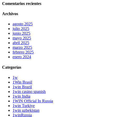
Comentarios recientes
Archivos
agosto 2025
julio 2025
junio 2025
mayo 2025
abril 2025
marzo 2025
febrero 2025
enero 2024
Categorías
1w
1Win Brasil
1win Brazil
1win casino spanish
1win India
1WIN Official In Russia
1win Turkiye
1win uzbekistan
1winRussia