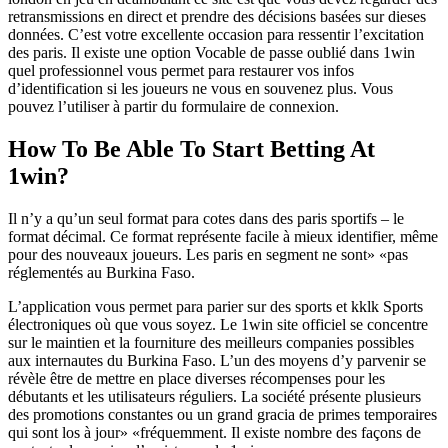
retransmissions en direct et prendre des décisions basées sur dieses
données. C’est votre excellente occasion para ressentir l’excitation
des paris. Il existe une option Vocable de passe oublié dans 1win
quel professionnel vous permet para restaurer vos infos
d’identification si les joueurs ne vous en souvenez plus. Vous
pouvez l’utiliser à partir du formulaire de connexion.
How To Be Able To Start Betting At
1win?
Il n’y a qu’un seul format para cotes dans des paris sportifs – le
format décimal. Ce format représente facile à mieux identifier, même
pour des nouveaux joueurs. Les paris en segment ne sont» «pas
réglementés au Burkina Faso.
L’application vous permet para parier sur des sports et kklk Sports
électroniques où que vous soyez. Le 1win site officiel se concentre
sur le maintien et la fourniture des meilleurs companies possibles
aux internautes du Burkina Faso. L’un des moyens d’y parvenir se
révèle être de mettre en place diverses récompenses pour les
débutants et les utilisateurs réguliers. La société présente plusieurs
des promotions constantes ou un grand gracia de primes temporaires
qui sont los à jour» «fréquemment. Il existe nombre des façons de