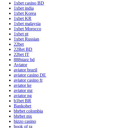
1xbet casino BD
1xbet india
1xbet Korea
1xbet KR
1xbet malaysia
1xbet Morocco
1xbet pt
1xbet Russian
22bet
22Bet BD
22bet IT
888starz bd
Aviator
aviator brazil
aviator casino DE
aviator casino fr
aviator ke
aviator mz
aviator ng
b1bet BR
Bankobet
bbrbet colombia
bbrbet mx
bizzo casino
book of ra