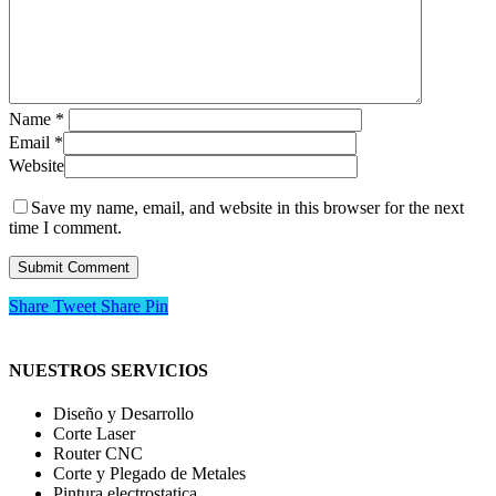
Name
*
Email
*
Website
Save my name, email, and website in this browser for the next
time I comment.
Share
Tweet
Share
Pin
NUESTROS SERVICIOS
Diseño y Desarrollo
Corte Laser
Router CNC
Corte y Plegado de Metales
Pintura electrostatica