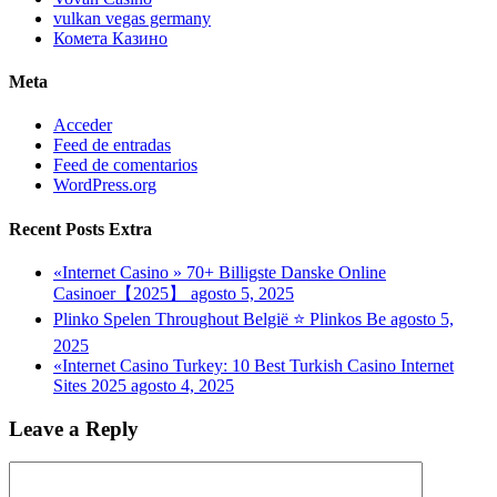
vulkan vegas germany
Комета Казино
Meta
Acceder
Feed de entradas
Feed de comentarios
WordPress.org
Recent Posts Extra
«Internet Casino » 70+ Billigste Danske Online
Casinoer【2025】
agosto 5, 2025
Plinko Spelen Throughout België ⭐ Plinkos Be
agosto 5,
2025
«Internet Casino Turkey: 10 Best Turkish Casino Internet
Sites 2025
agosto 4, 2025
Leave a Reply