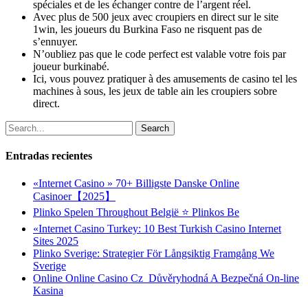
spéciales et de les échanger contre de l’argent réel.
Avec plus de 500 jeux avec croupiers en direct sur le site
1win, les joueurs du Burkina Faso ne risquent pas de
s’ennuyer.
N’oubliez pas que le code perfect est valable votre fois par
joueur burkinabé.
Ici, vous pouvez pratiquer à des amusements de casino tel les
machines à sous, les jeux de table ain les croupiers sobre
direct.
Search
Entradas recientes
«Internet Casino » 70+ Billigste Danske Online
Casinoer【2025】
Plinko Spelen Throughout België ⭐ Plinkos Be
«Internet Casino Turkey: 10 Best Turkish Casino Internet
Sites 2025
Plinko Sverige: Strategier För Långsiktig Framgång We
Sverige
Online Online Casino Cz ︎ Důvěryhodná A Bezpečná On-line
Kasina