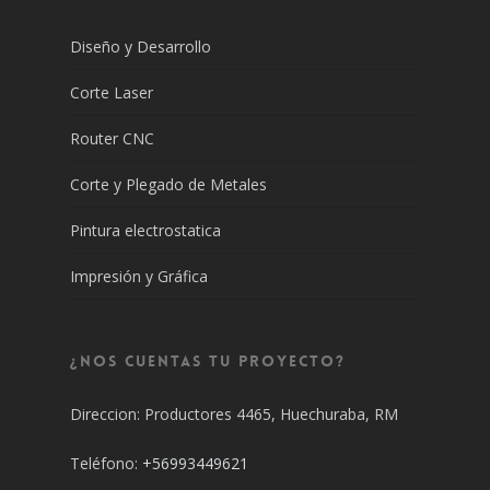
Diseño y Desarrollo
Corte Laser
Router CNC
Corte y Plegado de Metales
Pintura electrostatica
Impresión y Gráfica
¿NOS CUENTAS TU PROYECTO?
Direccion: Productores 4465, Huechuraba, RM
Teléfono:
+56993449621