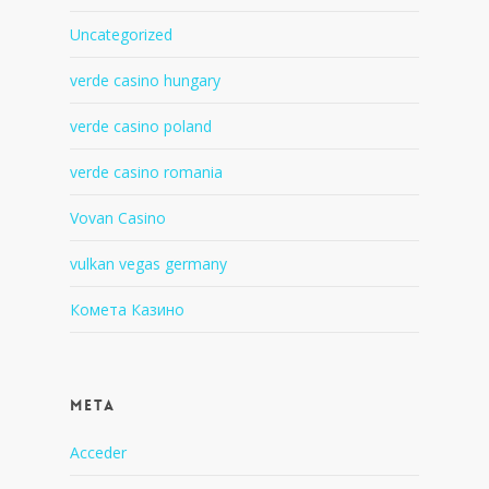
Uncategorized
verde casino hungary
verde casino poland
verde casino romania
Vovan Casino
vulkan vegas germany
Комета Казино
Meta
Acceder