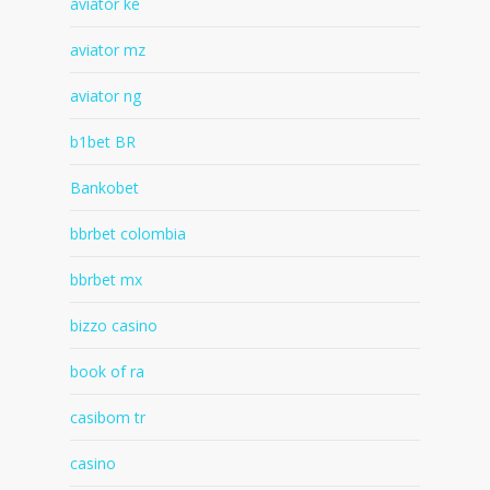
aviator ke
aviator mz
aviator ng
b1bet BR
Bankobet
bbrbet colombia
bbrbet mx
bizzo casino
book of ra
casibom tr
casino