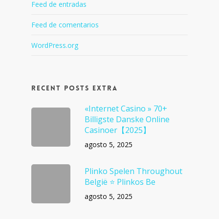
Feed de entradas
Feed de comentarios
WordPress.org
Recent Posts Extra
«Internet Casino » 70+
Billigste Danske Online
Casinoer【2025】
agosto 5, 2025
Plinko Spelen Throughout
België ⭐ Plinkos Be
agosto 5, 2025