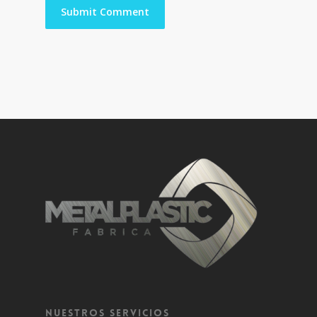
NUESTROS SERVICIOS