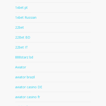
1xbet pt
1xbet Russian
22bet
22Bet BD
22bet IT
888starz bd
Aviator
aviator brazil
aviator casino DE
aviator casino fr