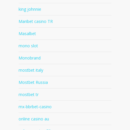
king johnnie
Maribet casino TR
Masalbet
mono slot
Monobrand
mostbet italy
Mostbet Russia
mostbet tr
mx-bbrbet-casino
online casino au