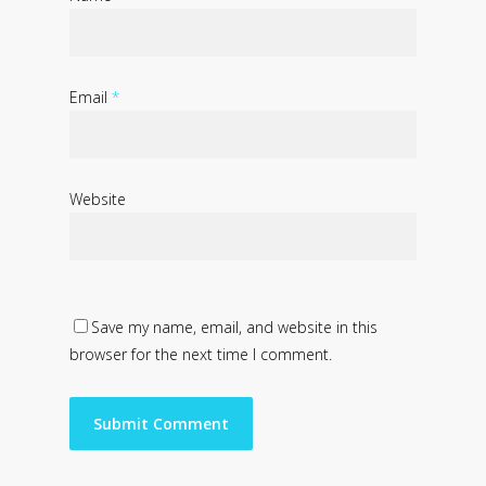
Email
*
Website
Save my name, email, and website in this
browser for the next time I comment.