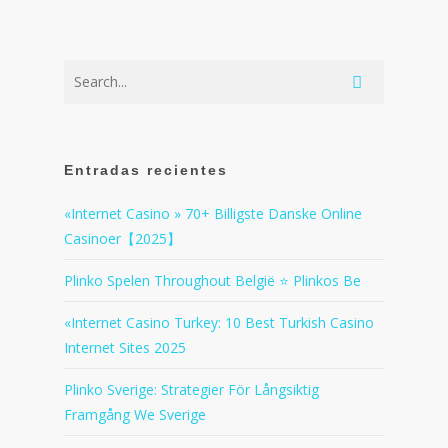
Entradas recientes
«Internet Casino » 70+ Billigste Danske Online
Casinoer【2025】
Plinko Spelen Throughout België ⭐ Plinkos Be
«Internet Casino Turkey: 10 Best Turkish Casino
Internet Sites 2025
Plinko Sverige: Strategier För Långsiktig
Framgång We Sverige