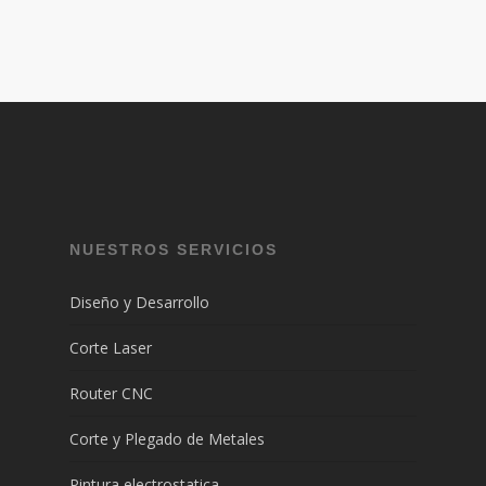
NUESTROS SERVICIOS
Diseño y Desarrollo
Corte Laser
Router CNC
Corte y Plegado de Metales
Pintura electrostatica