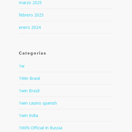
marzo 2025
febrero 2025
enero 2024
Categorías
1w
1Win Brasil
1win Brazil
1win casino spanish
1win India
1WIN Official In Russia