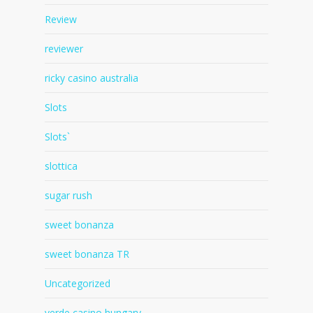
Review
reviewer
ricky casino australia
Slots
Slots`
slottica
sugar rush
sweet bonanza
sweet bonanza TR
Uncategorized
verde casino hungary