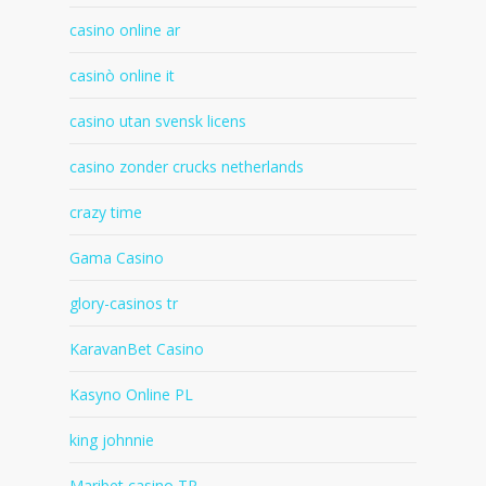
casino online ar
casinò online it
casino utan svensk licens
casino zonder crucks netherlands
crazy time
Gama Casino
glory-casinos tr
KaravanBet Casino
Kasyno Online PL
king johnnie
Maribet casino TR