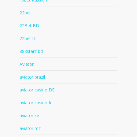
22bet
22Bet BD
22bet IT
888starz bd
Aviator
aviator brazil
aviator casino DE
aviator casino fr
aviator ke
aviator mz