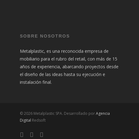
SOBRE NOSOTROS
Metalplastic, es una reconocida empresa de
mobiliario para el rubro del retail, con más de 15
años de experiencia, abarcando proyectos desde
el diseño de las ideas hasta su ejecución e
instalación final.
© 2026 Metalplastic SPA. Desarrollado por
Agencia
Digital
Redsoft