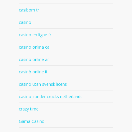
casibom tr
casino
casino en ligne fr
casino onlina ca
casino online ar
casinò online it
casino utan svensk licens
casino zonder crucks netherlands
crazy time
Gama Casino