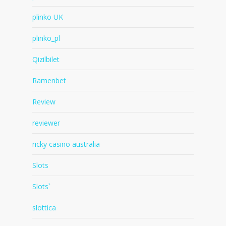
plinko UK
plinko_pl
Qizilbilet
Ramenbet
Review
reviewer
ricky casino australia
Slots
Slots`
slottica