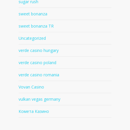
sugar rush
sweet bonanza
sweet bonanza TR
Uncategorized
verde casino hungary
verde casino poland
verde casino romania
Vovan Casino
vulkan vegas germany
Комета Казино