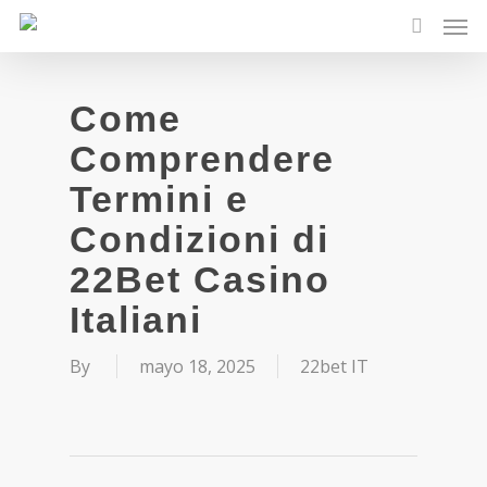
Come
Comprendere
Termini e
Condizioni di
22Bet Casino
Italiani
By
mayo 18, 2025
22bet IT