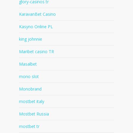
glory-casinos tr
KaravanBet Casino
Kasyno Online PL
king johnnie
Maribet casino TR
Masalbet
mono slot
Monobrand
mostbet italy
Mostbet Russia
mostbet tr