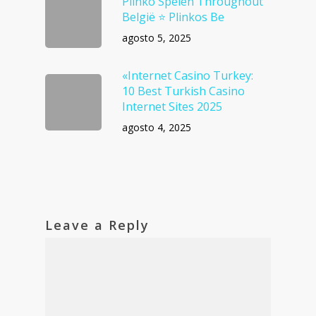
Plinko Spelen Throughout
België ⭐ Plinkos Be
agosto 5, 2025
«Internet Casino Turkey:
10 Best Turkish Casino
Internet Sites 2025
agosto 4, 2025
Leave a Reply