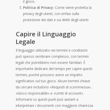
il gioco.
Politica di Privacy:
Come viene protetta la
privacy degli utenti, con enfasi sulla
protezione dei dati e sui diritti degli utenti.
Capire il Linguaggio
Legale
Il linguaggio utilizzato nei termini e condizioni
può spesso sembrare complesso, con termini
legali che potrebbero non essere familiari. È
importante dedicare del tempo per capire questi
termini, poiché possono avere un impatto
significativo sul tuo gioco. Alcuni termini chiave
da cercare includono «Requisiti di scommessa»,
«Gioco responsabile» e «Limiti di account».
Informarsi su questi punti può aiutarti a
interpretare i documenti con maggiore chiarezza.