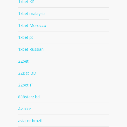
1xbet KR
1xbet malaysia
1xbet Morocco
1xbet pt
1xbet Russian
22bet
22Bet BD
22bet IT
888starz bd
Aviator
aviator brazil