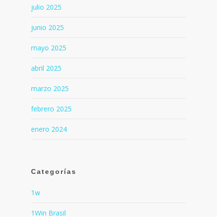
julio 2025
junio 2025
mayo 2025
abril 2025
marzo 2025
febrero 2025
enero 2024
Categorías
1w
1Win Brasil