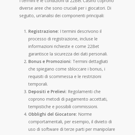
I termini e le condizioni di 22Bet Casino coprono
diverse aree che sono cruciali per i giocatori. Di
seguito, un’analisi dei componenti principali:
Registrazione:
I termini descrivono il
processo di registrazione, incluse le
informazioni richieste e come 22Bet
garantisce la sicurezza dei dati personali.
Bonus e Promozioni:
Termini dettagliati
che spiegano come sbloccare i bonus, i
requisiti di scommessa e le restrizioni
temporali.
Depositi e Prelievi:
Regolamenti che
coprono metodi di pagamento accettati,
tempistiche e possibili commissioni.
Obblighi del Giocatore:
Norme
comportamentali, per esempio, il divieto di
uso di software di terze parti per manipolare