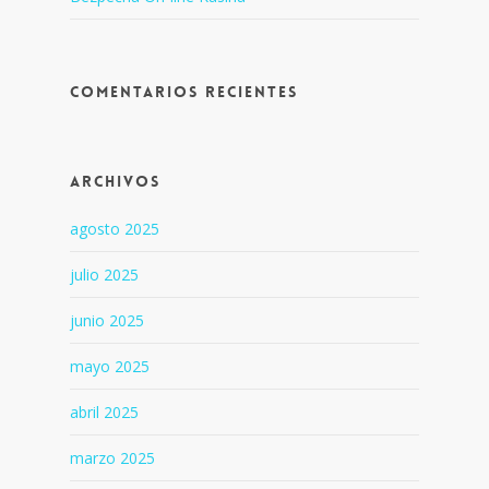
Comentarios recientes
Archivos
agosto 2025
julio 2025
junio 2025
mayo 2025
abril 2025
marzo 2025