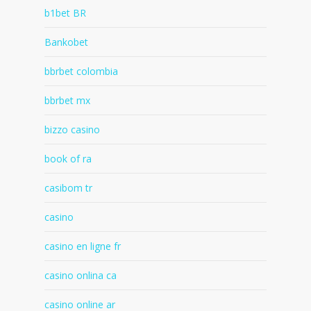
b1bet BR
Bankobet
bbrbet colombia
bbrbet mx
bizzo casino
book of ra
casibom tr
casino
casino en ligne fr
casino onlina ca
casino online ar