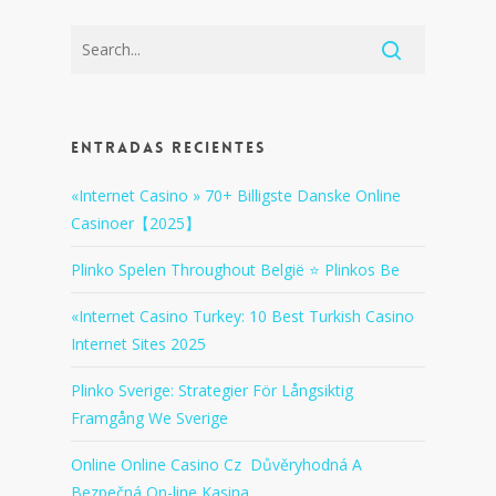
Entradas recientes
«Internet Casino » 70+ Billigste Danske Online
Casinoer【2025】
Plinko Spelen Throughout België ⭐ Plinkos Be
«Internet Casino Turkey: 10 Best Turkish Casino
Internet Sites 2025
Plinko Sverige: Strategier För Långsiktig
Framgång We Sverige
Online Online Casino Cz ︎ Důvěryhodná A
Bezpečná On-line Kasina