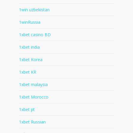
1win uzbekistan
1winRussia
1xbet casino BD
1xbet india
1xbet Korea
1xbet KR
1xbet malaysia
1xbet Morocco
1xbet pt
1xbet Russian