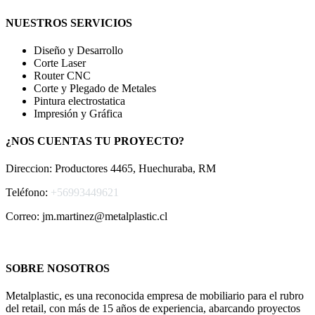
NUESTROS SERVICIOS
Diseño y Desarrollo
Corte Laser
Router CNC
Corte y Plegado de Metales
Pintura electrostatica
Impresión y Gráfica
¿NOS CUENTAS TU PROYECTO?
Direccion: Productores 4465, Huechuraba, RM
Teléfono:
+56993449621
Correo: jm.martinez@metalplastic.cl
SOBRE NOSOTROS
Metalplastic, es una reconocida empresa de mobiliario para el rubro
del retail, con más de 15 años de experiencia, abarcando proyectos