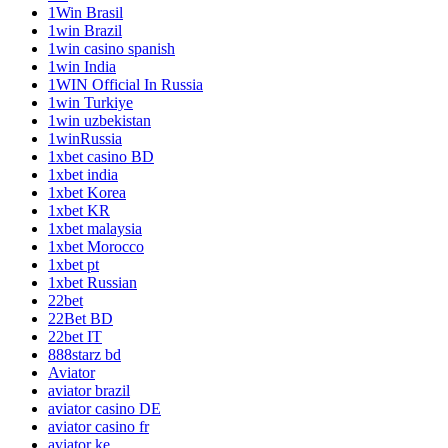
1Win Brasil
1win Brazil
1win casino spanish
1win India
1WIN Official In Russia
1win Turkiye
1win uzbekistan
1winRussia
1xbet casino BD
1xbet india
1xbet Korea
1xbet KR
1xbet malaysia
1xbet Morocco
1xbet pt
1xbet Russian
22bet
22Bet BD
22bet IT
888starz bd
Aviator
aviator brazil
aviator casino DE
aviator casino fr
aviator ke