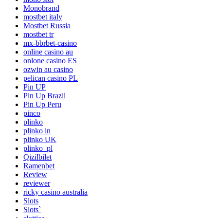
Monobrand
mostbet italy
Mostbet Russia
mostbet tr
mx-bbrbet-casino
online casino au
onlone casino ES
ozwin au casino
pelican casino PL
Pin UP
Pin Up Brazil
Pin Up Peru
pinco
plinko
plinko in
plinko UK
plinko_pl
Qizilbilet
Ramenbet
Review
reviewer
ricky casino australia
Slots
Slots`