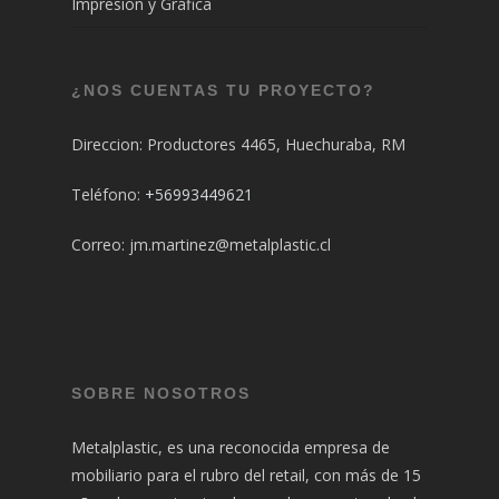
Impresión y Gráfica
¿NOS CUENTAS TU PROYECTO?
Direccion: Productores 4465, Huechuraba, RM
Teléfono:
+56993449621
Correo: jm.martinez@metalplastic.cl
SOBRE NOSOTROS
Metalplastic, es una reconocida empresa de
mobiliario para el rubro del retail, con más de 15