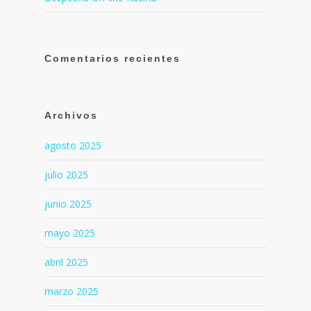
Comentarios recientes
Archivos
agosto 2025
julio 2025
junio 2025
mayo 2025
abril 2025
marzo 2025