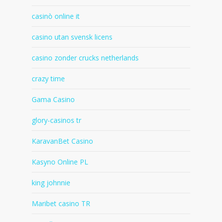
casinò online it
casino utan svensk licens
casino zonder crucks netherlands
crazy time
Gama Casino
glory-casinos tr
KaravanBet Casino
Kasyno Online PL
king johnnie
Maribet casino TR