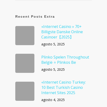
Recent Posts Extra
«Internet Casino » 70+
Billigste Danske Online
Casinoer【2025】
agosto 5, 2025
Plinko Spelen Throughout
België ⭐ Plinkos Be
agosto 5, 2025
«Internet Casino Turkey:
10 Best Turkish Casino
Internet Sites 2025
agosto 4, 2025