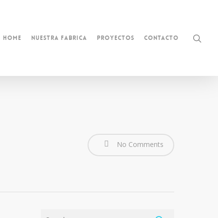
Home
Nuestra Fabrica
Proyectos
Contacto
No Comments