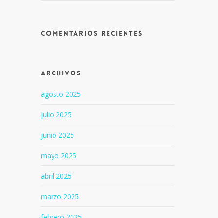
Comentarios recientes
Archivos
agosto 2025
julio 2025
junio 2025
mayo 2025
abril 2025
marzo 2025
febrero 2025