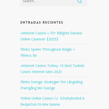
Entradas recientes
«Internet Casino » 70+ Billigste Danske
Online Casinoer【2025】
Plinko Spelen Throughout België ⭐
Plinkos Be
«Internet Casino Turkey: 10 Best Turkish
Casino Internet Sites 2025
Plinko Sverige: Strategier För Långsiktig
Framgång We Sverige
Online Online Casino Cz ︎ Důvěryhodná A
Bezpečná On-line Kasina