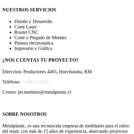
NUESTROS SERVICIOS
Diseño y Desarrollo
Corte Laser
Router CNC
Corte y Plegado de Metales
Pintura electrostatica
Impresión y Gráfica
¿NOS CUENTAS TU PROYECTO?
Direccion: Productores 4465, Huechuraba, RM
Teléfono:
+56993449621
Correo: jm.martinez@metalplastic.cl
SOBRE NOSOTROS
Metalplastic, es una reconocida empresa de mobiliario para el rubro
del retail, con más de 15 años de experiencia, abarcando proyectos