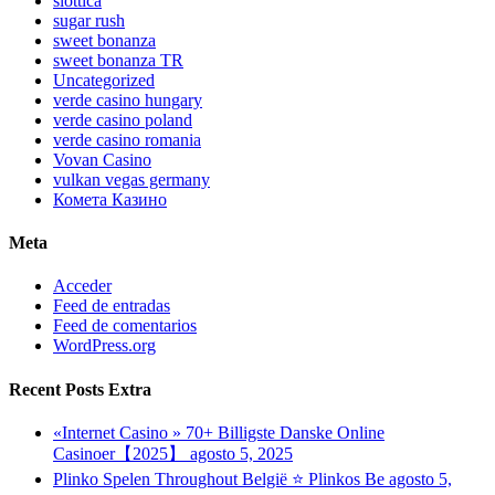
slottica
sugar rush
sweet bonanza
sweet bonanza TR
Uncategorized
verde casino hungary
verde casino poland
verde casino romania
Vovan Casino
vulkan vegas germany
Комета Казино
Meta
Acceder
Feed de entradas
Feed de comentarios
WordPress.org
Recent Posts Extra
«Internet Casino » 70+ Billigste Danske Online
Casinoer【2025】
agosto 5, 2025
Plinko Spelen Throughout België ⭐ Plinkos Be
agosto 5,