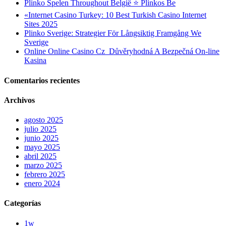
Plinko Spelen Throughout België ⭐ Plinkos Be
«Internet Casino Turkey: 10 Best Turkish Casino Internet
Sites 2025
Plinko Sverige: Strategier För Långsiktig Framgång We
Sverige
Online Online Casino Cz ︎ Důvěryhodná A Bezpečná On-line
Kasina
Comentarios recientes
Archivos
agosto 2025
julio 2025
junio 2025
mayo 2025
abril 2025
marzo 2025
febrero 2025
enero 2024
Categorías
1w