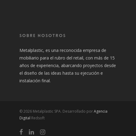
SOBRE NOSOTROS
Metalplastic, es una reconocida empresa de
mobiliario para el rubro del retail, con más de 15
años de experiencia, abarcando proyectos desde
el diseño de las ideas hasta su ejecución e
instalación final.
© 2026 Metalplastic SPA. Desarrollado por
Agencia
Digital
Redsoft