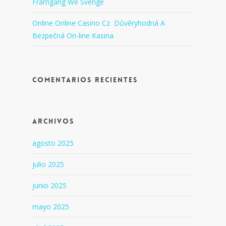
Framgång We Sverige
Online Online Casino Cz ︎ Důvěryhodná A
Bezpečná On-line Kasina
Comentarios recientes
Archivos
agosto 2025
julio 2025
junio 2025
mayo 2025