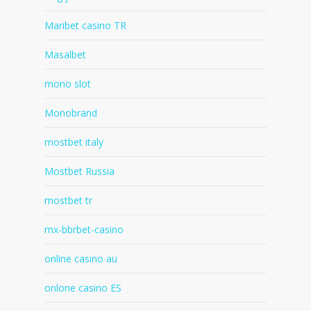
Maribet casino TR
Masalbet
mono slot
Monobrand
mostbet italy
Mostbet Russia
mostbet tr
mx-bbrbet-casino
online casino au
onlone casino ES