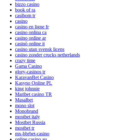
bizzo casino
book of ra
casibom tr
casino
casino en ligne fr
casino onlina ca
casino online ar
casinò online it
casino utan svensk licens
casino zonder crucks netherlands
crazy time
Gama Casino
glory-casinos tr
KaravanBet Casino
Kasyno Online PL
king johnnie
Maribet casino TR
Masalbet
mono slot
Monobrand
mostbet italy
Mostbet Russia
mostbet tr
mx-bbrbet-casino
online casino au