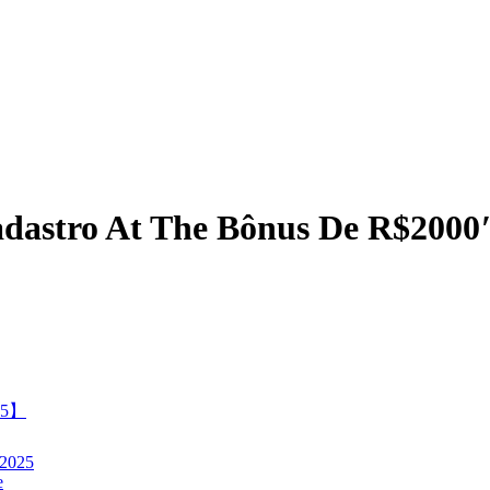
Cadastro At The Bônus De R$2000
025】
 2025
e