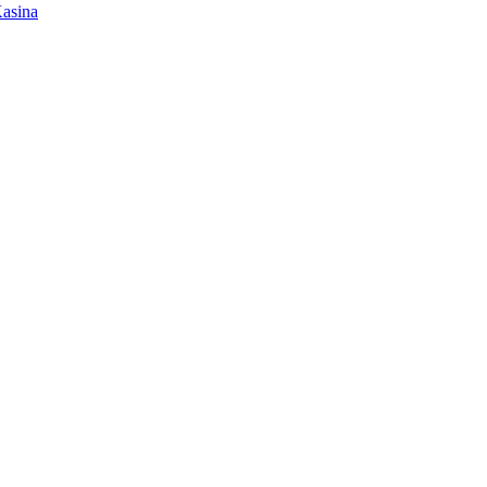
Kasina