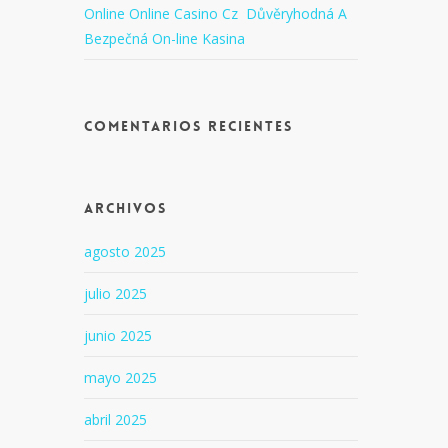
Online Online Casino Cz ︎ Důvěryhodná A
Bezpečná On-line Kasina
Comentarios recientes
Archivos
agosto 2025
julio 2025
junio 2025
mayo 2025
abril 2025