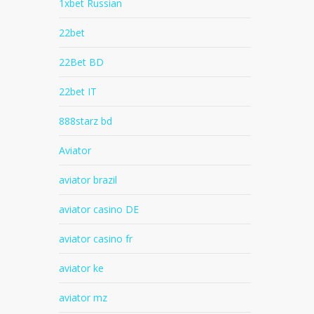
1xbet Russian
22bet
22Bet BD
22bet IT
888starz bd
Aviator
aviator brazil
aviator casino DE
aviator casino fr
aviator ke
aviator mz