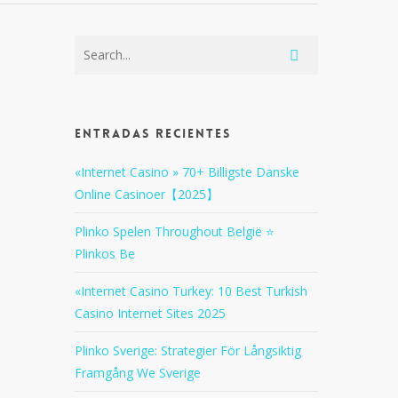
Entradas recientes
«Internet Casino » 70+ Billigste Danske
Online Casinoer【2025】
Plinko Spelen Throughout België ⭐
Plinkos Be
«Internet Casino Turkey: 10 Best Turkish
Casino Internet Sites 2025
Plinko Sverige: Strategier För Långsiktig
Framgång We Sverige