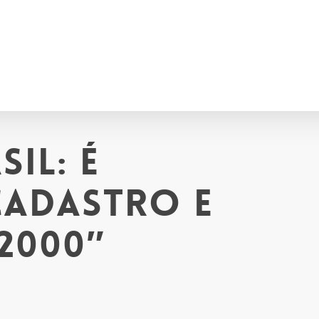
il: É
Cadastro E
2000″