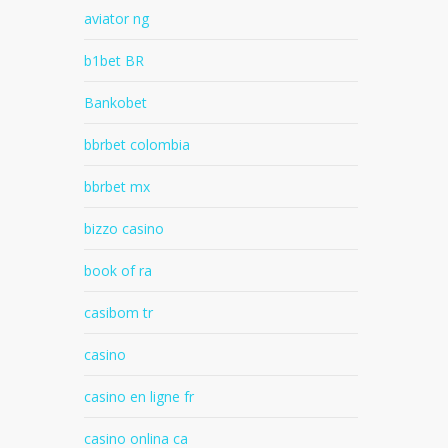
aviator ng
b1bet BR
Bankobet
bbrbet colombia
bbrbet mx
bizzo casino
book of ra
casibom tr
casino
casino en ligne fr
casino onlina ca