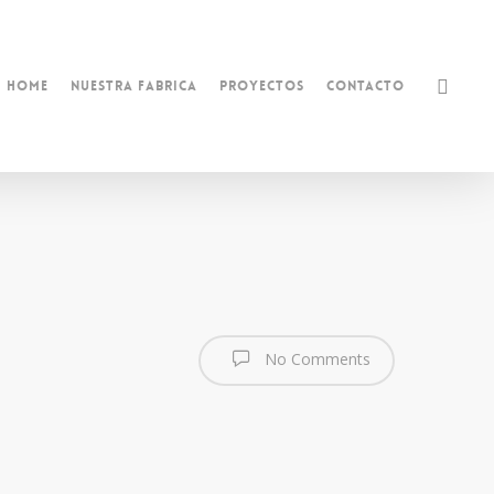
Home
Nuestra Fabrica
Proyectos
Contacto
No Comments