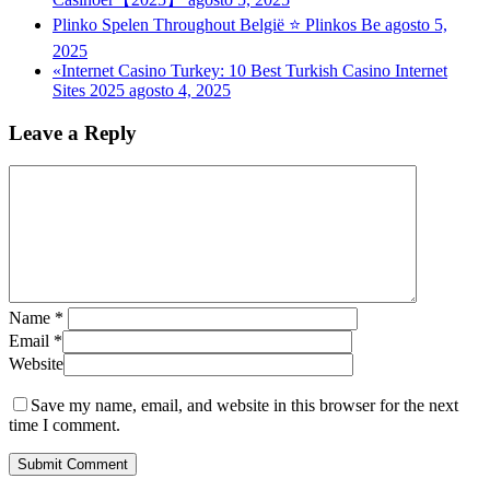
Plinko Spelen Throughout België ⭐ Plinkos Be
agosto 5,
2025
«Internet Casino Turkey: 10 Best Turkish Casino Internet
Sites 2025
agosto 4, 2025
Leave a Reply
Name
*
Email
*
Website
Save my name, email, and website in this browser for the next
time I comment.