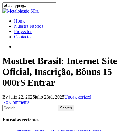
Home
Nuestra Fabrica
Proyectos
Contacto
Mostbet Brasil: Internet Site
Oficial, Inscrição, Bônus 15
000r$ Entrar
By
julio 22, 2025
julio 23rd, 2025
Uncategorized
No Comments
Search
Entradas recientes