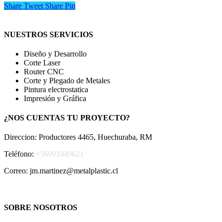
Share
Tweet
Share
Pin
NUESTROS SERVICIOS
Diseño y Desarrollo
Corte Laser
Router CNC
Corte y Plegado de Metales
Pintura electrostatica
Impresión y Gráfica
¿NOS CUENTAS TU PROYECTO?
Direccion: Productores 4465, Huechuraba, RM
Teléfono:
+56993449621
Correo: jm.martinez@metalplastic.cl
SOBRE NOSOTROS