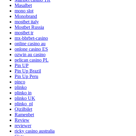
Masalbet
mono slot
Monobrand
mostbet italy
Mostbet Russia
mostbet tr
mx-bbrbet-casino
online casino au
onlone casino ES
ozwin au casino
pelican casino PL
Pin UP
Pin Up Brazil
Pin Up Peru
pinco
plinko
plinko in
plinko UK
plinko_pl
Qizilbilet
Ramenbet
Review
reviewer
ricky casino australia