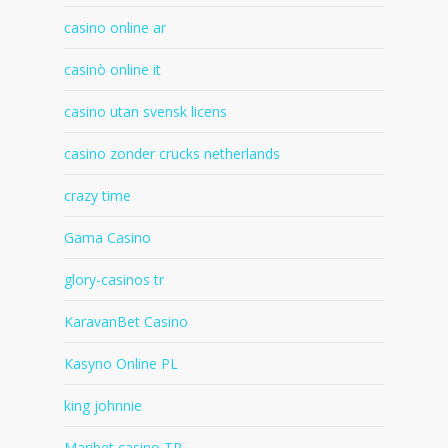
casino online ar
casinò online it
casino utan svensk licens
casino zonder crucks netherlands
crazy time
Gama Casino
glory-casinos tr
KaravanBet Casino
Kasyno Online PL
king johnnie
Maribet casino TR