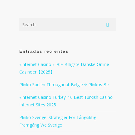
Entradas recientes
«Internet Casino » 70+ Billigste Danske Online
Casinoer【2025】
Plinko Spelen Throughout België ⭐ Plinkos Be
«Internet Casino Turkey: 10 Best Turkish Casino
Internet Sites 2025
Plinko Sverige: Strategier För Långsiktig
Framgång We Sverige