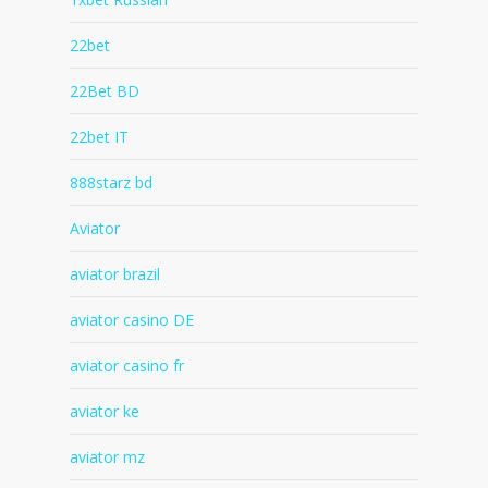
22bet
22Bet BD
22bet IT
888starz bd
Aviator
aviator brazil
aviator casino DE
aviator casino fr
aviator ke
aviator mz