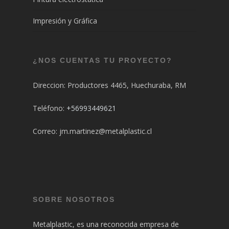
Impresión y Gráfica
¿NOS CUENTAS TU PROYECTO?
Direccion: Productores 4465, Huechuraba, RM
Teléfono:
+56993449621
Correo: jm.martinez@metalplastic.cl
SOBRE NOSOTROS
Metalplastic, es una reconocida empresa de