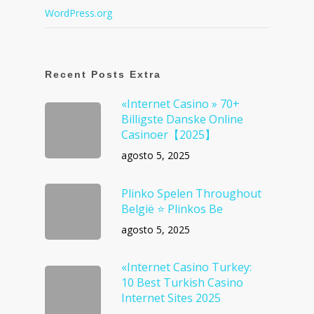
WordPress.org
Recent Posts Extra
«Internet Casino » 70+
Billigste Danske Online
Casinoer【2025】
agosto 5, 2025
Plinko Spelen Throughout
België ⭐ Plinkos Be
agosto 5, 2025
«Internet Casino Turkey:
10 Best Turkish Casino
Internet Sites 2025