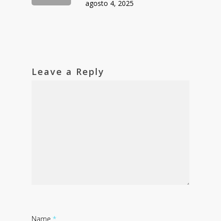
agosto 4, 2025
Leave a Reply
Name
*