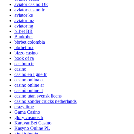
aviator casino DE
aviator casino fr
aviator ke
aviator mz
aviator ng
b1bet BR
Bankobet
bbrbet colombia
bbrbet mx
bizzo casino
book of ra
casibom tr
casino
casino en ligne fr
casino onlina ca
casino online ar
casinò online it
casino utan svensk licens
casino zonder crucks netherlands
crazy time
Gama Casino
glory-casinos tr
KaravanBet Casino
Kasyno Online PL
king johnnie