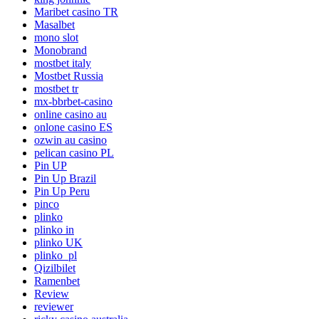
Maribet casino TR
Masalbet
mono slot
Monobrand
mostbet italy
Mostbet Russia
mostbet tr
mx-bbrbet-casino
online casino au
onlone casino ES
ozwin au casino
pelican casino PL
Pin UP
Pin Up Brazil
Pin Up Peru
pinco
plinko
plinko in
plinko UK
plinko_pl
Qizilbilet
Ramenbet
Review
reviewer