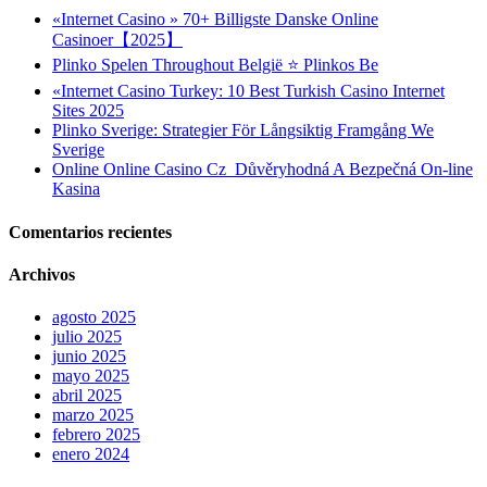
«Internet Casino » 70+ Billigste Danske Online
Casinoer【2025】
Plinko Spelen Throughout België ⭐ Plinkos Be
«Internet Casino Turkey: 10 Best Turkish Casino Internet
Sites 2025
Plinko Sverige: Strategier För Långsiktig Framgång We
Sverige
Online Online Casino Cz ︎ Důvěryhodná A Bezpečná On-line
Kasina
Comentarios recientes
Archivos
agosto 2025
julio 2025
junio 2025
mayo 2025
abril 2025
marzo 2025
febrero 2025
enero 2024