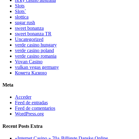
ricky casino australia
Slots
Slots`
slottica
sugar rush
sweet bonanza
sweet bonanza TR
Uncategorized
verde casino hungary
verde casino poland
verde casino romania
Vovan Casino
vulkan vegas germany
Комета Казино
Meta
Acceder
Feed de entradas
Feed de comentarios
WordPress.org
Recent Posts Extra
«Internet Casino » 70+ Billigste Danske Online