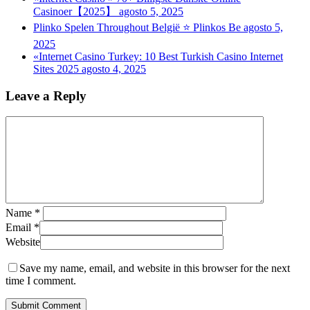
Casinoer【2025】
agosto 5, 2025
Plinko Spelen Throughout België ⭐ Plinkos Be
agosto 5,
2025
«Internet Casino Turkey: 10 Best Turkish Casino Internet
Sites 2025
agosto 4, 2025
Leave a Reply
Name
*
Email
*
Website
Save my name, email, and website in this browser for the next
time I comment.