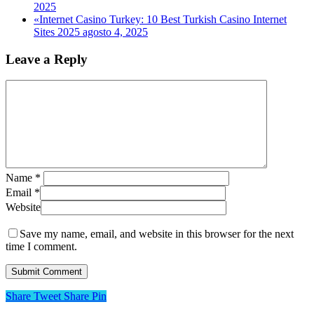
2025
«Internet Casino Turkey: 10 Best Turkish Casino Internet
Sites 2025
agosto 4, 2025
Leave a Reply
Name
*
Email
*
Website
Save my name, email, and website in this browser for the next
time I comment.
Share
Tweet
Share
Pin