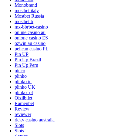
Monobrand
mostbet italy
Mostbet Russia
mostbet tr
mx-bbrbet-casino
online casino au
onlone casino ES
ozwin au casino
pelican casino PL
Pin UP
Pin Up Brazil
Pin Up Peru
pinco
plinko
plinko in
plinko UK
plinko_pl
Qizilbilet
Ramenbet
Review
reviewer
ricky casino australia
Slots
Slots`