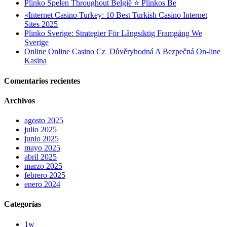
Plinko Spelen Throughout België ⭐ Plinkos Be
«Internet Casino Turkey: 10 Best Turkish Casino Internet
Sites 2025
Plinko Sverige: Strategier För Långsiktig Framgång We
Sverige
Online Online Casino Cz ︎ Důvěryhodná A Bezpečná On-line
Kasina
Comentarios recientes
Archivos
agosto 2025
julio 2025
junio 2025
mayo 2025
abril 2025
marzo 2025
febrero 2025
enero 2024
Categorías
1w