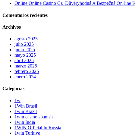
Online Online Casino Cz ︎ Důvěryhodná A Bezpečná On-line 
Comentarios recientes
Archivos
agosto 2025
julio 2025
junio 2025
mayo 2025
abril 2025
marzo 2025
febrero 2025
enero 2024
Categorías
1w
1Win Brasil
1win Brazil
1win casino spanish
1win India
1WIN Official In Russia
1win Turkiye