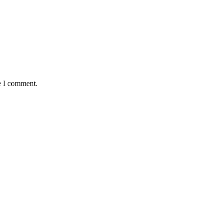
e I comment.