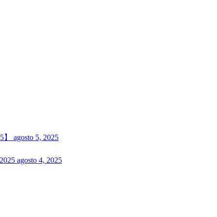
025】
agosto 5, 2025
 2025
agosto 4, 2025