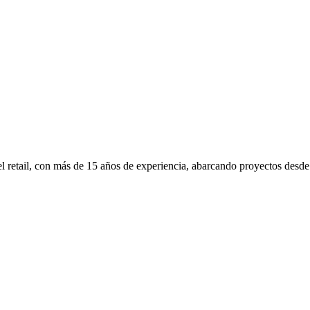
l retail, con más de 15 años de experiencia, abarcando proyectos desde el