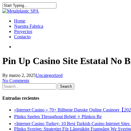
Home
Nuestra Fabrica
Proyectos
Contacto
Pin Up Casino Site Estatal No 
By
marzo 2, 2025
Uncategorized
No Comments
Search
Entradas recientes
«Internet Casino » 70+ Billigste Danske Online Casinoer【2
Plinko Spelen Throughout België ⭐ Plinkos Be
«Internet Casino Turkey: 10 Best Turkish Casino Internet Sites
Plinko Sverige: Strategier För Långsiktig Framgång We Sverig