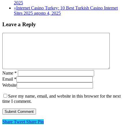
2025
«Internet Casino Turkey: 10 Best Turkish Casino Internet
Sites 2025
agosto 4, 2025
Leave a Reply
Name
*
Email
*
Website
Save my name, email, and website in this browser for the next
time I comment.
Share
Tweet
Share
Pin