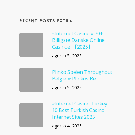
Recent Posts Extra
«Internet Casino » 70+
Billigste Danske Online
Casinoer【2025】
agosto 5, 2025
Plinko Spelen Throughout
België ⭐ Plinkos Be
agosto 5, 2025
«Internet Casino Turkey:
10 Best Turkish Casino
Internet Sites 2025
agosto 4, 2025