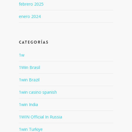
febrero 2025
enero 2024
Categorías
1w
1Win Brasil
1win Brazil
1win casino spanish
1win India
1WIN Official In Russia
1win Turkiye