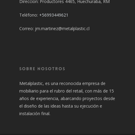
Direccion: Productores 4465, Huechuraba, RM
Teléfono:
+56993449621
Correo: jm.martinez@metalplastic.cl
SOBRE NOSOTROS
Metalplastic, es una reconocida empresa de
mobiliario para el rubro del retail, con más de 15
años de experiencia, abarcando proyectos desde
el diseño de las ideas hasta su ejecución e
instalación final.