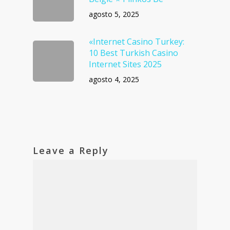
agosto 5, 2025
«Internet Casino Turkey:
10 Best Turkish Casino
Internet Sites 2025
agosto 4, 2025
Leave a Reply