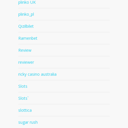
plinko UK
plinko_pl
Qizilbilet
Ramenbet
Review
reviewer
ricky casino australia
Slots
Slots`
slottica
sugar rush