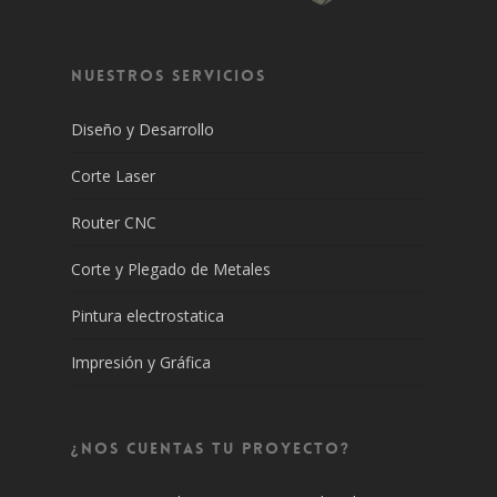
NUESTROS SERVICIOS
Diseño y Desarrollo
Corte Laser
Router CNC
Corte y Plegado de Metales
Pintura electrostatica
Impresión y Gráfica
¿NOS CUENTAS TU PROYECTO?