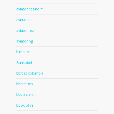
aviator casino fr
aviator ke
aviator mz
aviator ng
b1bet BR
Bankobet
bbrbet colombia
bbrbet mx
bizzo casino
book of ra