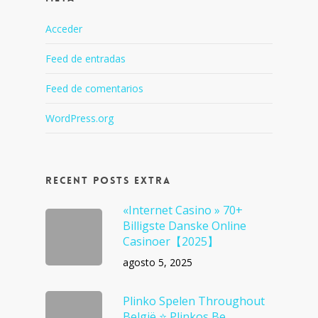
Acceder
Feed de entradas
Feed de comentarios
WordPress.org
Recent Posts Extra
«Internet Casino » 70+
Billigste Danske Online
Casinoer【2025】
agosto 5, 2025
Plinko Spelen Throughout
België ⭐ Plinkos Be