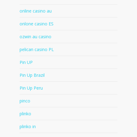
online casino au
onlone casino ES
ozwin au casino
pelican casino PL
Pin UP
Pin Up Brazil
Pin Up Peru
pinco
plinko
plinko in