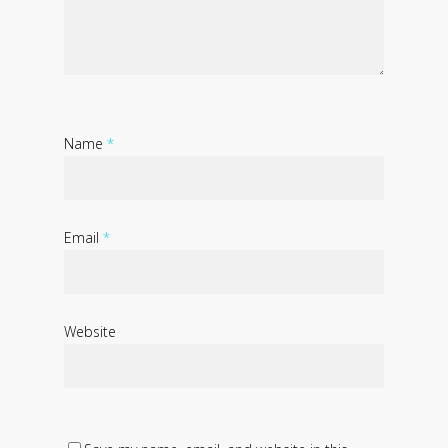
Name
*
Email
*
Website