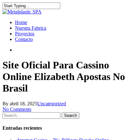
Home
Nuestra Fabrica
Proyectos
Contacto
Site Oficial Para Cassino
Online Elizabeth Apostas No
Brasil
By
abril 18, 2025
Uncategorized
No Comments
Search
Entradas recientes