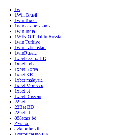
1w
1Win Brasil
1win Brazil
1win casino spanish
1win India
1WIN Official In Russia
1win Turkiye
1win uzbekistan
1winRussia
1xbet casino BD
1xbet india
1xbet Korea
1xbet KR
1xbet malaysia
1xbet Morocco
1xbet pt
1xbet Russian
22bet
22Bet BD
22bet IT
888starz bd
Aviator
aviator brazil
aviator casino DE