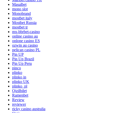
Masalbet
mono slot
Monobrand
mostbet italy
Mostbet Russia
mostbet tr
mx-bbrbet-casino
online casino au
onlone casino ES
ozwin au casino
pelican casino PL
Pin UP
Pin Up Brazil
Pin Up Peru
pinco
plinko
plinko in
plinko UK
plinko_pl
Qizilbilet
Ramenbet
Review
reviewer
ricky casino australia