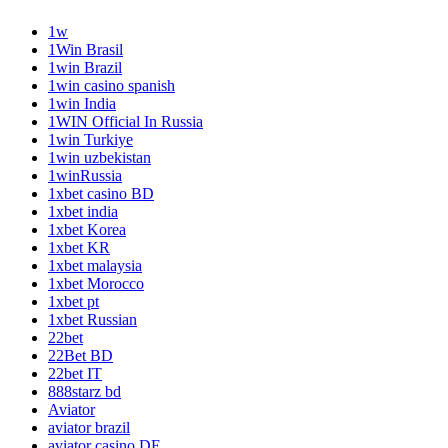
1w
1Win Brasil
1win Brazil
1win casino spanish
1win India
1WIN Official In Russia
1win Turkiye
1win uzbekistan
1winRussia
1xbet casino BD
1xbet india
1xbet Korea
1xbet KR
1xbet malaysia
1xbet Morocco
1xbet pt
1xbet Russian
22bet
22Bet BD
22bet IT
888starz bd
Aviator
aviator brazil
aviator casino DE