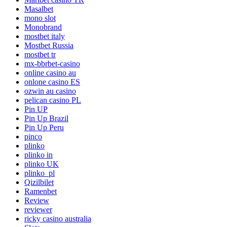
Masalbet
mono slot
Monobrand
mostbet italy
Mostbet Russia
mostbet tr
mx-bbrbet-casino
online casino au
onlone casino ES
ozwin au casino
pelican casino PL
Pin UP
Pin Up Brazil
Pin Up Peru
pinco
plinko
plinko in
plinko UK
plinko_pl
Qizilbilet
Ramenbet
Review
reviewer
ricky casino australia