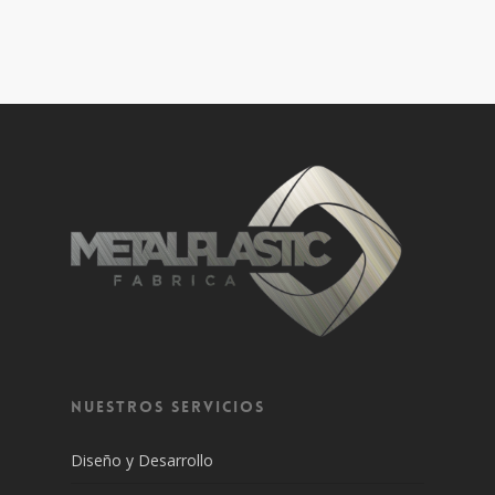
NUESTROS SERVICIOS
Diseño y Desarrollo