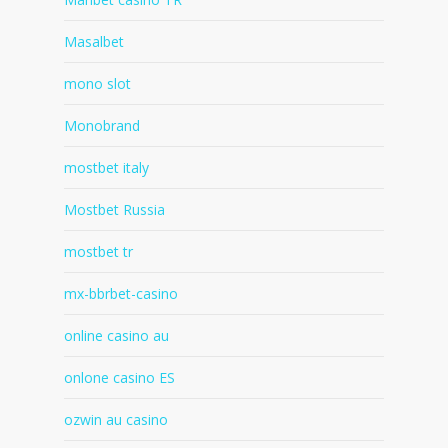
Masalbet
mono slot
Monobrand
mostbet italy
Mostbet Russia
mostbet tr
mx-bbrbet-casino
online casino au
onlone casino ES
ozwin au casino