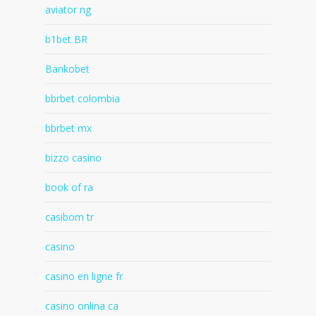
aviator ng
b1bet BR
Bankobet
bbrbet colombia
bbrbet mx
bizzo casino
book of ra
casibom tr
casino
casino en ligne fr
casino onlina ca