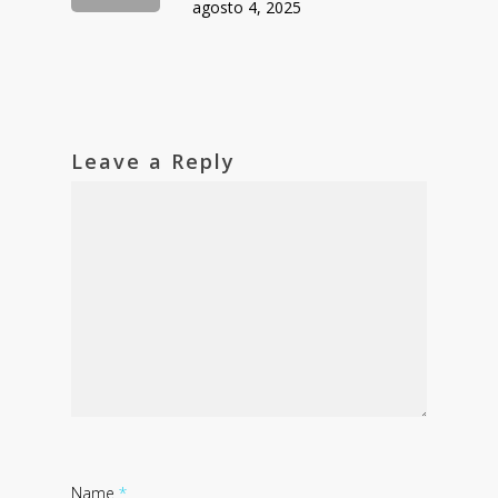
agosto 4, 2025
Leave a Reply
Name
*