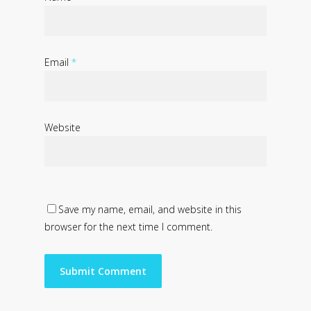
Email
*
Website
Save my name, email, and website in this
browser for the next time I comment.