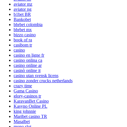
aviator mz
aviator ng
b1bet BR
Bankobet
bbrbet colombia
bbrbet mx
bizzo casino
book of ra
casibom tr
casino
casino en ligne fr
casino onlina ca
casino online ar
casinò online it
casino utan svensk licens
casino zonder crucks netherlands
crazy time
Gama Casino
glory-casinos tr
KaravanBet Casino
Kasyno Online PL
king johnnie
Maribet casino TR
Masalbet
mono slot