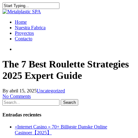
Home
Nuestra Fabrica
Proyectos
Contacto
The 7 Best Roulette Strategies
2025 Expert Guide
By
abril 15, 2025
Uncategorized
No Comments
Search
Entradas recientes
«Internet Casino » 70+ Billigste Danske Online
Casinoer【2025】