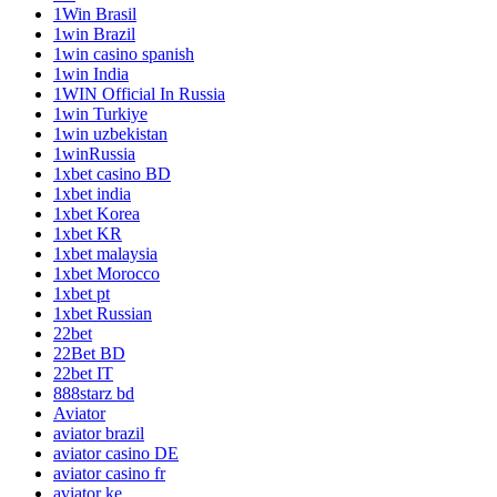
1Win Brasil
1win Brazil
1win casino spanish
1win India
1WIN Official In Russia
1win Turkiye
1win uzbekistan
1winRussia
1xbet casino BD
1xbet india
1xbet Korea
1xbet KR
1xbet malaysia
1xbet Morocco
1xbet pt
1xbet Russian
22bet
22Bet BD
22bet IT
888starz bd
Aviator
aviator brazil
aviator casino DE
aviator casino fr
aviator ke