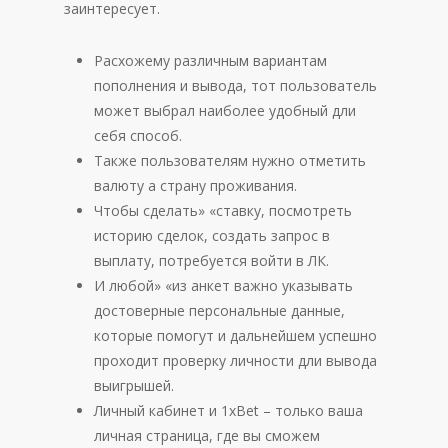
заинтересует.
Расхожему различным вариантам
пополнения и вывода, тот пользователь
может выбрал наиболее удобный дли
себя способ.
Также пользователям нужно отметить
валюту а страну проживания.
Чтобы сделать» «ставку, посмотреть
историю сделок, создать запрос в
выплату, потребуется войти в ЛК.
И любой» «из анкет важно указывать
достоверные персональные данные,
которые помогут и дальнейшем успешно
проходит проверку личности дли вывода
выигрышей.
Личный кабинет и 1xBet – только ваша
личная страница, где вы сможем