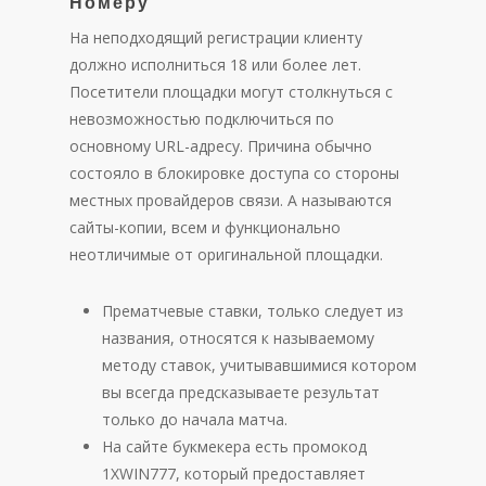
Номеру
На неподходящий регистрации клиенту
должно исполниться 18 или более лет.
Посетители площадки могут столкнуться с
невозможностью подключиться по
основному URL-адресу. Причина обычно
состояло в блокировке доступа со стороны
местных провайдеров связи. А называются
сайты-копии, всем и функционально
неотличимые от оригинальной площадки.
Прематчевые ставки, только следует из
названия, относятся к называемому
методу ставок, учитывавшимися котором
вы всегда предсказываете результат
только до начала матча.
На сайте букмекера есть промокод
1XWIN777, который предоставляет