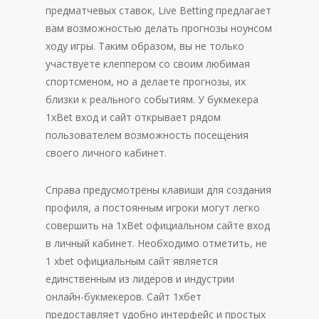
предматчевых ставок, Live Betting предлагает
вам возможностью делать прогнозы ноунсом
ходу игры. Таким образом, вы не только
участвуете клеппером со своим любимая
спортсменом, но а делаете прогнозы, их
близки к реального событиям. У букмекера
1xBet вход и сайт открывает рядом
пользователем возможность посещения
своего личного кабинет.
Справа предусмотрены клавиши для создания
профиля, а постоянным игроки могут легко
совершить на 1xBet официальном сайте вход
в личный кабинет. Необходимо отметить, не
1 xbet официальным сайт является
единственным из лидеров и индустрии
онлайн-букмекеров. Сайт 1хбет
предоставляет удобно интерфейс и простых