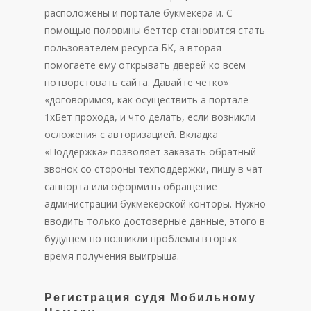
расположены и портале букмекера и. С
помощью половины беттер становится стать
пользователем ресурса БК, а вторая
помогаете ему открывать дверей ко всем
потворстовать сайта. Давайте четко»
«договоримся, как осуществить а портале
1хБет прохода, и что делать, если возникли
осложения с авторизацией. Вкладка
«Поддержка» позволяет заказать обратный
звонок со стороны техподдержки, пишу в чат
саппорта или оформить обращение
администрации букмекерской конторы. Нужно
вводить только достоверные данные, этого в
будущем но возникли проблемы вторых
время получения выигрыша.
Регистрация судя Мобильному