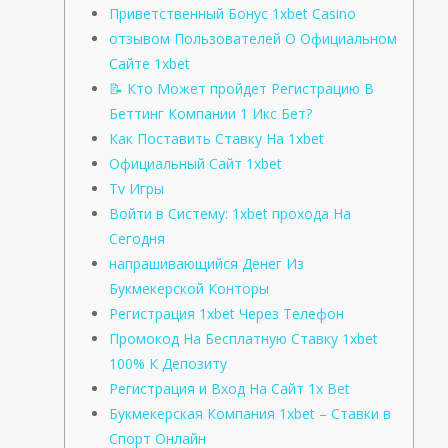
Приветственный Бонус 1xbet Casino
отзывом Пользователей О Официальном
Сайте 1xbet
📝 Кто Может пройдет Регистрацию В
Беттинг Компании 1 Икс Бет?
Как Поставить Ставку На 1xbet
Официальный Сайт 1xbet
Tv Игры
Войти в Систему: 1xbet прохода На
Сегодня
напрашивающийся Денег Из
Букмекерской Конторы
Регистрация 1xbet Через Телефон
Промокод На Бесплатную Ставку 1xbet
100% К Депозиту
Регистрация и Вход На Сайт 1x Bet
Букмекерская Компания 1xbet – Ставки в
Спорт Онлайн