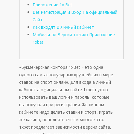
Приложение 1x Bet
Bet Регистрация и Вход На официальный
Сайт
Как входят В Личный кабинет
Мобильная Версия только Приложение
1xbet
«Букмекерская контора 1xBet – это одна
одного самых популярных крупнейших в мире
ставок на спорт онлайн. Для входа а личный
кабинет а официальном сайте 1xbet нужно
использовать ваш логин и пароль, которые
вы получали при регистрации. Же личном
кабинете надо делать ставки и спорт, играть
же казино, пополнять счет и многое это.
1xbet предлагает зависимости версии сайта,