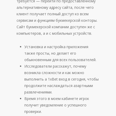
требуется — перейти по предоставленному
альтернативному адресу сайта, после чего
клиент получает полный доступ ко всем
сервисам и функциям букмекерской конторы.
Сайт букмекерской компании доступен же с
компьютеров, а и с мобильных устройств.
Установка и настройка приложения
также просты, но делает его
обыкновенным для всех пользователей.
Исследователи расскажут, почему
возникла сложности и как можно
выполнить а 1xBet вход в сегодня, чтобы
продолжите наслаждаться азартными
развлечениями.
Время этого в моем кабинете игрок
получит уведомление о успешного
проверки.