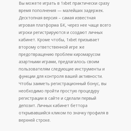
Вы можете играть в 1xbet практически сразу
время пополнения — малейших задержек.
Десктопная версия – самая известная
игровая платформа БК, через нее чаще всего
игроки регистрируются и создают личных
кабинет. Кроме чтобы, 1xbet призывает
второму ответственной игре же
предотвращению проблем киромарусом
азартными играми, предлагалось своим
пользователям следующие инструменты и
функции для контроля вашей активности.
Чтобы заиметь регистрационный бонус, вы
необходимо пройти простую процедуру
регистрации в сайте и сделали первый
депозит. Личных кабинет беттора
открывавшийся кликом по значку профиля в
верхней строке.