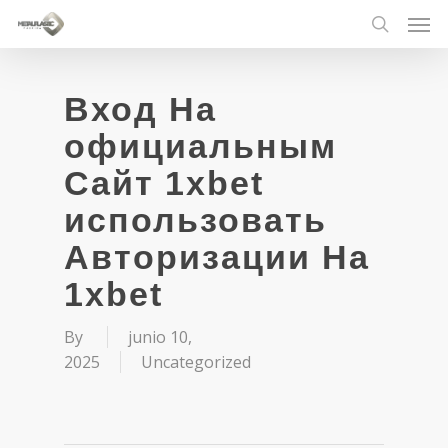
Вход На
официальным
Сайт 1xbet
использовать
Авторизации На
1xbet
By
junio 10,
2025
Uncategorized