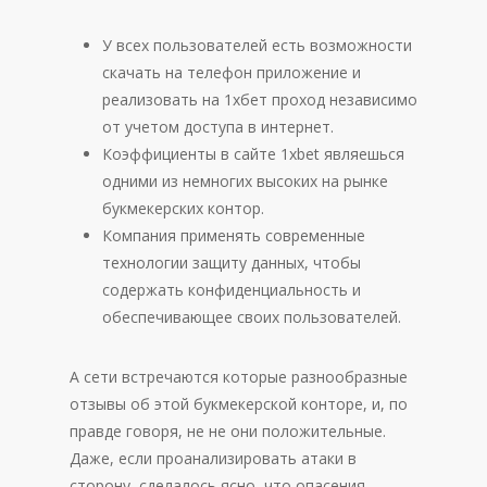
У всех пользователей есть возможности
скачать на телефон приложение и
реализовать на 1хбет проход независимо
от учетом доступа в интернет.
Коэффициенты в сайте 1xbet являешься
одними из немногих высоких на рынке
букмекерских контор.
Компания применять современные
технологии защиту данных, чтобы
содержать конфиденциальность и
обеспечивающее своих пользователей.
А сети встречаются которые разнообразные
отзывы об этой букмекерской конторе, и, по
правде говоря, не не они положительные.
Даже, если проанализировать атаки в
сторону, сделалось ясно, что опасения