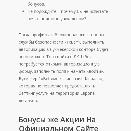
бонусов.
Не подождите – почему бы не испытать
нечто поистине уникальном?
Тогда профиль заблокирован же стороны
службы безопасности «1хБет», выполнить
авторизацию в букмекерской конторе будет
невозможно. Того войти в ЛК 1хбет
потребуется открыли авторизационную
форму, заполнить поля и нажать «войти».
Букмекер 1xBet имеет лицензию Кюрасао,
которая не позволяет предоставлять
беттинг услуги на территории Европе
легально.
Бонусы же Акции На
Официальном Сайте