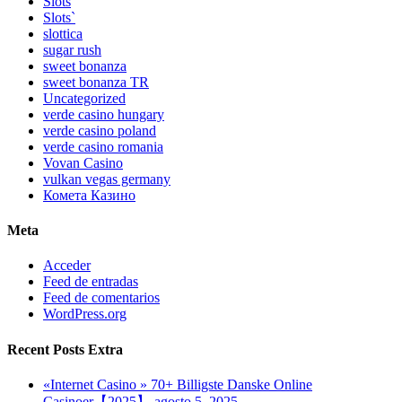
Slots
Slots`
slottica
sugar rush
sweet bonanza
sweet bonanza TR
Uncategorized
verde casino hungary
verde casino poland
verde casino romania
Vovan Casino
vulkan vegas germany
Комета Казино
Meta
Acceder
Feed de entradas
Feed de comentarios
WordPress.org
Recent Posts Extra
«Internet Casino » 70+ Billigste Danske Online
Casinoer【2025】
agosto 5, 2025