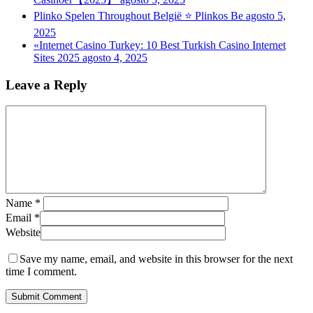
Plinko Spelen Throughout België ⭐ Plinkos Be
agosto 5,
2025
«Internet Casino Turkey: 10 Best Turkish Casino Internet
Sites 2025
agosto 4, 2025
Leave a Reply
Name
*
Email
*
Website
Save my name, email, and website in this browser for the next
time I comment.